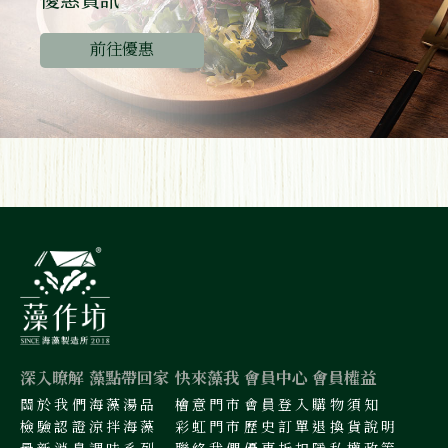
優惠資訊
前往優惠
深入暸解
藻點帶回家
快來藻我
會員中心
會員權益
關於我們
海藻湯品
檜意門市
會員登入
購物須知
檢驗認證
涼拌海藻
彩虹門市
歷史訂單
退換貨說明