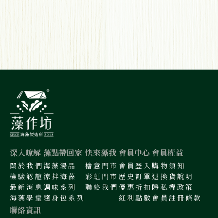
深入暸解
藻點帶回家
快來藻我
會員中心
會員權益
關於我們
海藻湯品
檜意門市
會員登入
購物須知
檢驗認證
涼拌海藻
彩虹門市
歷史訂單
退換貨說明
最新消息
調味系列
聯絡我們
優惠折扣
隱私權政策
海藻學堂
隨身包系列
紅利點數
會員註冊條款
聯絡資訊