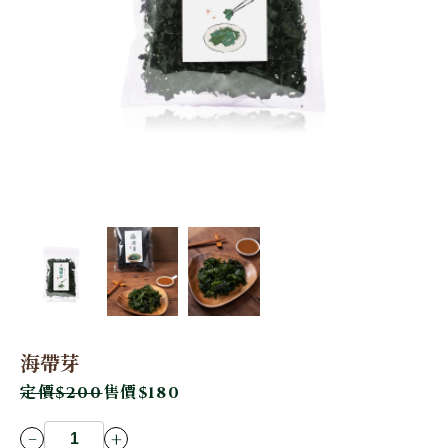
海帶芽
定價
$200
售價
$180
-
+